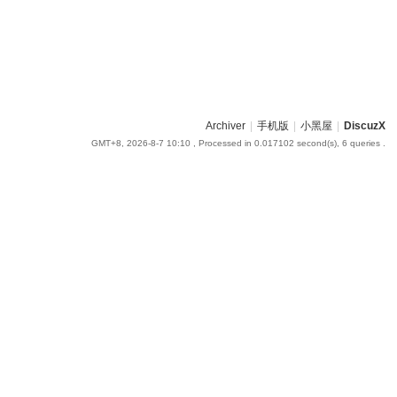
Archiver
|
手机版
|
小黑屋
|
DiscuzX
GMT+8, 2026-8-7 10:10
, Processed in 0.017102 second(s), 6 queries .