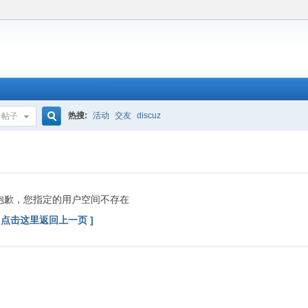
热搜:
活动
交友
discuz
帖子
搜
索
抱歉，您指定的用户空间不存在
[ 点击这里返回上一页 ]